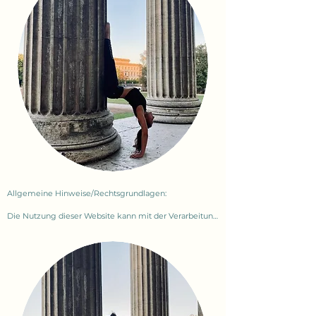
Allgemeine Hinweise/Rechtsgrundlagen:

Die Nutzung dieser Website kann mit der Verarbeitung 
von personenbezogenen Daten verbunden sein.

Die rechtlichen Grundlagen des Datenschutzes 
basieren auf der EU Datenschutz Grundverordnung 
(DS-GVO) dem Bundesdatenschutzgesetz (DSAnpUG-
EU „BDSG-neu“) und dem Telemediengesetz (TMG).

Datenerfassung auf meiner Website:
