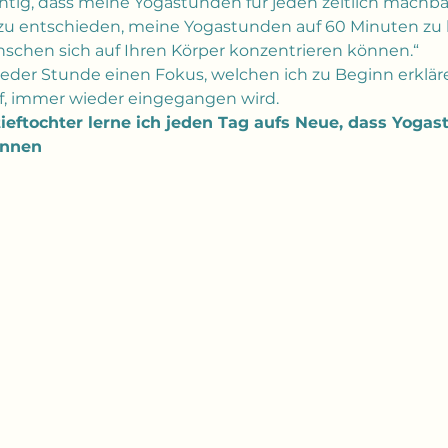
ichtig, dass meine Yogastunden für jeden zeitlich machba
zu entschieden, meine Yogastunden auf 60 Minuten zu 
nschen sich auf Ihren Körper konzentrieren können.“
 jeder Stunde einen Fokus, welchen ich zu Beginn erklär
f, immer wieder eingegangen wird.
ieftochter lerne ich jeden Tag aufs Neue, dass Yoga
önnen