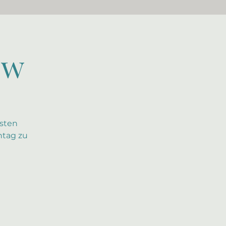
ow
rsten
ntag zu