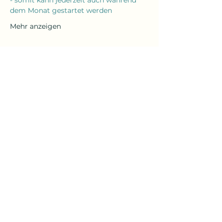
- somit kann jederzeit auch während 
dem Monat gestartet werden
Mehr anzeigen
Diese Veranstaltung teilen
yogaroxy@yahoo.com