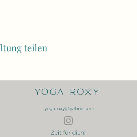
ltung teilen
yogaroxy@yahoo.com
Zeit für dich!