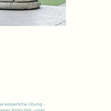
ine körperliche Übung – 
rener Yogini bist, unser 