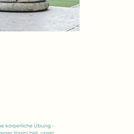
ine körperliche Übung – 
rener Yogini bist, unser 