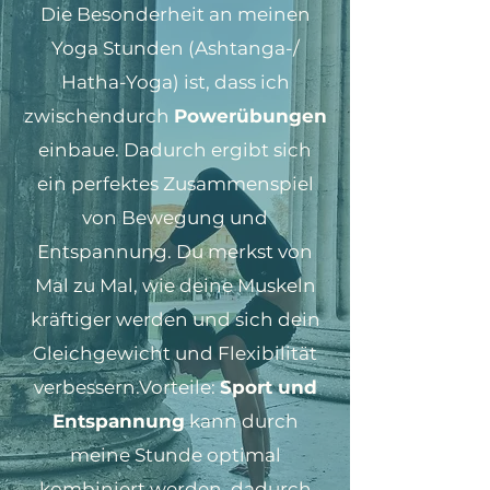
Die Besonderheit an meinen
Yoga Stunden (Ashtanga-/
Hatha-Yoga) ist, dass ich
zwischendurch
Powerübungen
einbaue. Dadurch ergibt sich
ein perfektes Zusammenspiel
von Bewegung und
Entspannung. Du merkst von
Mal zu Mal, wie deine Muskeln
kräftiger werden und sich dein
Gleichgewicht und Flexibilität
verbessern.​Vorteile:
Sport und
Entspannung
kann durch
meine Stunde optimal
kombiniert werden, dadurch