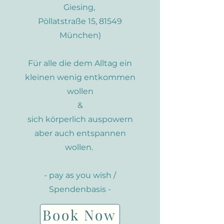
Giesing,
Pöllatstraße 15, 81549
München)
Für alle die dem Alltag ein
kleinen wenig entkommen
wollen
&
sich körperlich auspowern
aber auch entspannen
wollen.
- pay as you wish /
Spendenbasis -
Book Now